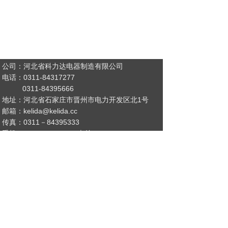
公司：河北省科力达电器制造有限公司
电话：0311-84317277
0311-84395666
地址：河北省石家庄市晋州市电力开发区北1号
邮箱：kelida@kelida.cc
传真：0311－84395333
手机：13731157777 （李总）
15532497717（经理）
13730102777 （经理）
QQ：892737639
网址：www.klddq.com www.kelida.cc
版权所有：
河北省科力达电器制造有限公司