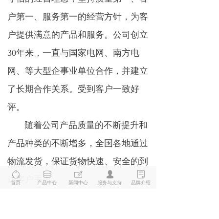
户第一、服务第一的经营方针，为客
户提供满意的产品和服务。公司创立
30年来，一直与国家电网、南方电
网、等大型企事业单位合作，并建立
了长期合作关系。受到客户一致好
评。
随着公司产品质量的不断提升和
产品种类的不断增多，全国各地通过
物流发货，保证货物快速、安全的到
ꁢ
ꀹ
ꂐ
넙
ꂓ
达客户手里。
首页
产品中心
新闻中心
服务与支持
品牌介绍
为了更好的打造、建设、坚强、
可靠、安全的电网，总经理李朝文亲