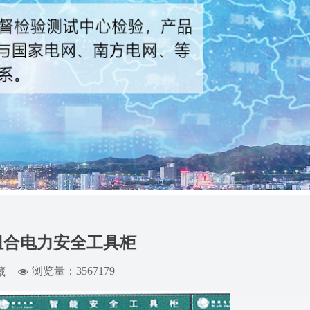
制组合电力安全工具柜
浏览量：3567
179
藏
넶