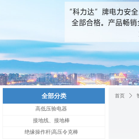
全部分类
首页
ꄲ
高低压验电器
接地线、接地棒
绝缘操作杆|高压令克棒