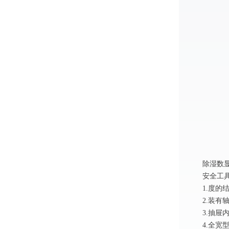
除湿数
安全工
1.度
2.装
3.抽
4.全