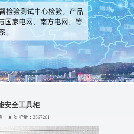
能安全工具柜
浏览量：3567
261
藏
넶