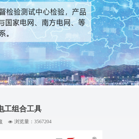
电工组合工具
浏览量：3567
204
藏
넶