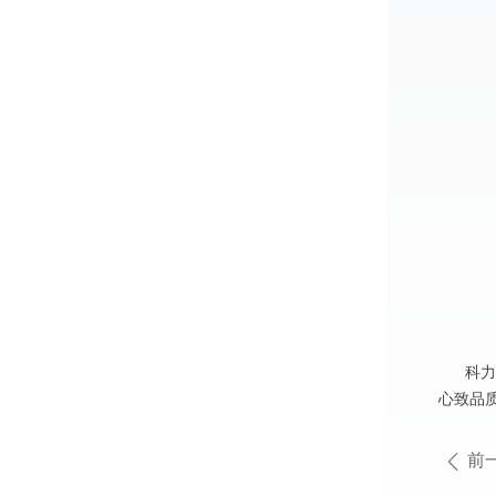
科力达
心致品质
前
ꄴ