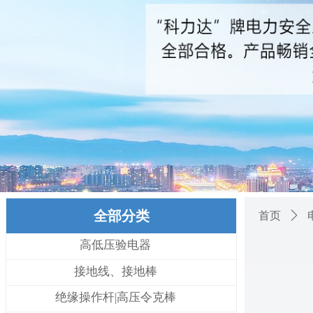
全部分类
首页
ꄲ
高低压验电器
接地线、接地棒
绝缘操作杆|高压令克棒