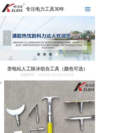
专注电力工具30年
끀
넳
넲
变电站人工除冰组合工具（颜色可选）
创建时间：
2021年1月24日
22:39