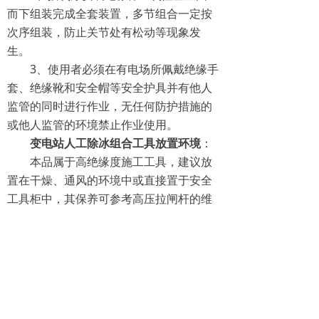
而下组装完成全套装置，多节组合一定按
次序组装，防止关节处有松动等现象发
生。
3、使用者必须在有电场所佩戴绝缘手
套、绝缘靴和安全帽等安全护具并有他人
监管的同时进行作业，无任何防护措施的
或他人监管的环境禁止作业使用。
变电站人工除冰组合工具放置环境
：
本品属于高绝缘度施工工具，建议放
置在干燥、通风的环境中或直接置于安全
工具柜中，其保养可参考高压拉闸杆的维
护细则。
变电站人工除冰组合工具其他事项
：
请按照安全工具对绝缘部分进行定期
检验。
变电站人工除冰组合工具工具详情
：
电压等级 组成长度/节数 组合使用工