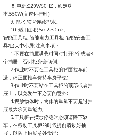
8. 电源:220V/50HZ，额定功
率:550W(高速运行时)。
9. 排水:软管连续排水。
10. 适用面积:5m2-30m2。
智能工具柜_智能电力工具柜_智能安全工
具柜(大中小屏)注意事项：
1.不要在抽屉满载时同时打开2个或者3
个抽屉，否则柜身会倾倒;
2.作业时不要在工具柜的背面拉车前
进，请正面推车保持车身平稳;
3.作业时不要站在工具柜的顶部或者抽
屉上，以免发生不必要的意外;
4.摆放物体时，物体的重量不要超过抽
屉最大承受重能力;
5.工具柜在摆放停稳时必须请踩下刹
车，在移动工具柜的时候提前请锁好抽
屉，以防止抽屉意外滑出;