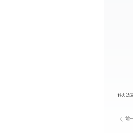
科力达
前
ꄴ