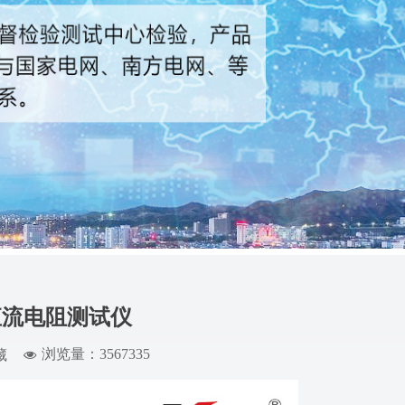
直流电阻测试仪
浏览量：3567
335
藏
넶