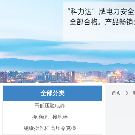
全部分类
首页
ꄲ
高低压验电器
接地线、接地棒
绝缘操作杆|高压令克棒